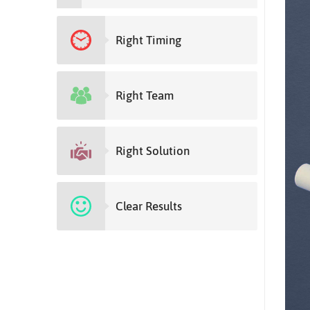
Right Timing
Right Team
Right Solution
Clear Results